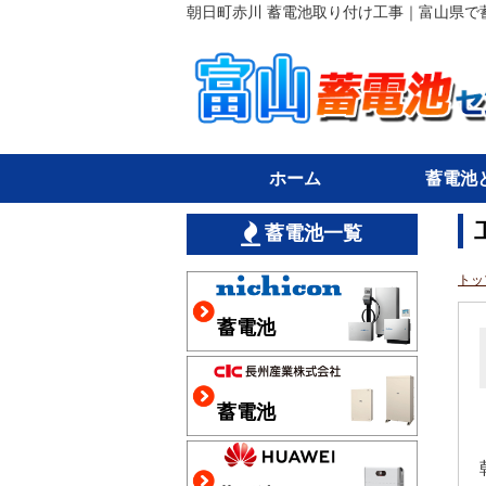
朝日町赤川 蓄電池取り付け工事｜富山県で
ホーム
蓄電池
蓄電池一覧
トッ
蓄電池
蓄電池